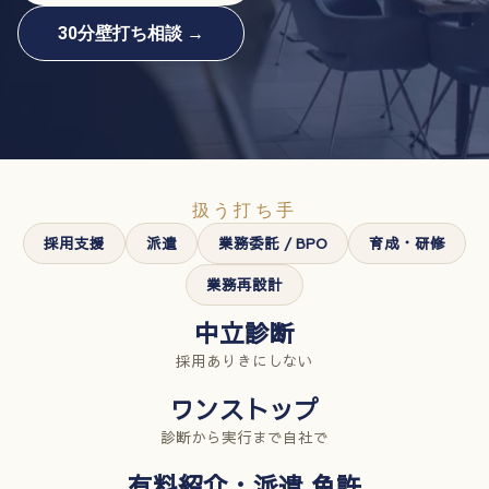
30分壁打ち相談 →
扱う打ち手
採用支援
派遣
業務委託 / BPO
育成・研修
業務再設計
中立診断
採用ありきにしない
ワンストップ
診断から実行まで自社で
有料紹介・派遣 免許